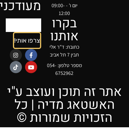
מעודכנים
יום ו' - 09:00-
12:00
בקרו
אותנו
צרפו אותי!
כתובת: ד"ר אלי
תבין 7 תל אביב
מספר טלפון: 054-
6752962
תר זה תוכן ועוצב ע"י
האשטאג מדיה | כל
הזכויות שמורות ©