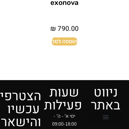
exonova
₪
790.00
הוספה לסל
ניווט
שעות
הצטרפי
אתר
פעילות
עכשיו
ימי א' - ה' -
והישאר
09:00-18:00